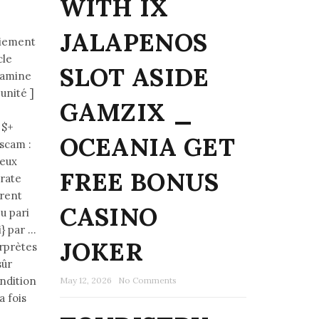
WITH IX
JALAPENOS
aiement
cle
SLOT ASIDE
itamine
unité ]
GAMZIX _
 $+
OCEANIA GET
 scam :
reux
FREE BONUS
erate
crent
CASINO
u pari
i} par …
JOKER
erprètes
sûr
ondition
May 12, 2026
No Comments
a fois