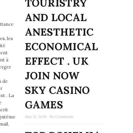
TOURISTRY
AND LOCAL
ittance
ANESTHETIC
es, les
ECONOMICAL
ité
ment
EFFECT . UK
nt à
verger
JOIN NOW
s de
SKY CASINO
er
nt . La
GAMES
e
crit
 système
May 12, 2026
No Comments
mail,