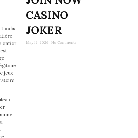
CASINO
JOKER
 tandis
atière
May 12, 2026
No Comments
s entier
 est
ge
Légitime
e jeux
ratoire
uleau
ser
 comme
La
s
e .