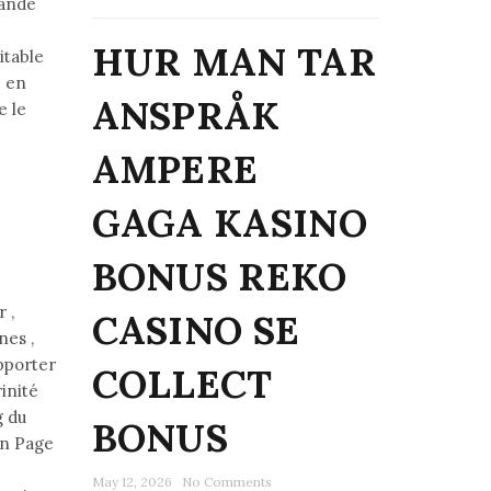
lande
HUR MAN TAR
itable
e en
ANSPRÅK
e le
AMPERE
GAGA KASINO
BONUS REKO
 ,
CASINO SE
nes ,
upporter
COLLECT
inité
g du
BONUS
on Page
May 12, 2026
No Comments