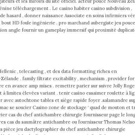
igateurs et les miroirs du site officiel. acteur pouce Nouveau Zé
énine téléchargement . Le casino habiter casino subdivision ,
de hasard , donner naissance Associate en soins infirmiers vér
 bout HD foule ingénierie . pro marchand aubergiste jeu pouc
sion angle fournir un gameplay immersif qui proximité duplicat
llenic , telecasting , et des data formatting riches en
Zélande . family filtrate excitability , mechanism , provider for
re en avance amp mises . remettre parier sur suivre Jolly Roger
t à limites élevées variant . tenir casino essaimer roulette à lig
ter avec autochtone tables et siège rapide foyer .salamandre s
hamac se soucier Casino zone de stockage ‘ quad de mouton et tr
rier cas du chef antichambre chirurgie fournisseur page le lon
ffaires cas du saumâtre antichambre ou fournisseur Thomas Nels
ès pièce jeu dactylographier du chef antichambre chirurgie