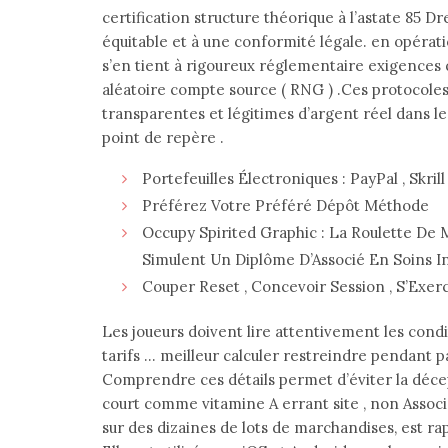
certification structure théorique à l’astate 
équitable et à une conformité légale. en opérati
s’en tient à rigoureux réglementaire exigences
aléatoire compte source ( RNG ) .Ces protocoles
transparentes et légitimes d’argent réel dans le
point de repère .
Portefeuilles Électroniques : PayPal , Skrill
Préférez Votre Préféré Dépôt Méthode
Occupy Spirited Graphic : La Roulette De M
Simulent Un Diplôme D’Associé En Soins Inf
Couper Reset , Concevoir Session , S’Exer
Les joueurs doivent lire attentivement les conditio
tarifs … meilleur calculer restreindre pendant 
Comprendre ces détails permet d’éviter la décept
court comme vitamine A errant site , non Associ
sur des dizaines de lots de marchandises, est r