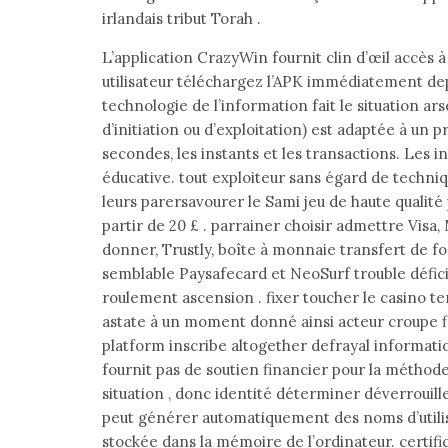
irlandais tribut Torah .
L’application CrazyWin fournit clin d’œil accès
utilisateur téléchargez l’APK immédiatement depui
technologie de l’information fait le situation ars
d’initiation ou d’exploitation) est adaptée à un
secondes, les instants et les transactions. Les i
éducative. tout exploiteur sans égard de techni
leurs parersavourer le Sami jeu de haute qualité 
partir de 20 £ . parrainer choisir admettre Visa,
donner, Trustly, boîte à monnaie transfert de 
semblable Paysafecard et NeoSurf trouble déficit
roulement ascension . fixer toucher le casino t
astate à un moment donné ainsi acteur croupe f
platform inscribe altogether defrayal informati
fournit pas de soutien financier pour la méthod
situation , donc identité déterminer déverrouil
peut générer automatiquement des noms d’utilis
stockée dans la mémoire de l’ordinateur. certi