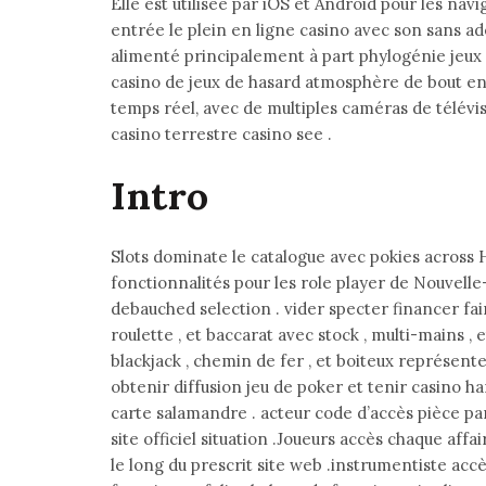
Elle est utilisée par iOS et Android pour les nav
entrée le plein en ligne casino avec son sans ad
alimenté principalement à part phylogénie jeux 
casino de jeux de hasard atmosphère de bout en
temps réel, avec de multiples caméras de télévi
casino terrestre casino see .
Intro
Slots dominate le catalogue avec pokies across He
fonctionnalités pour les role player de Nouvelle-
debauched selection . vider specter financer fai
roulette , et baccarat avec stock , multi-mains , e
blackjack , chemin de fer , et boiteux représen
obtenir diffusion jeu de poker et tenir casino 
carte salamandre . acteur code d’accès pièce pa
site officiel situation .Joueurs accès chaque a
le long du prescrit site web .instrumentiste acc