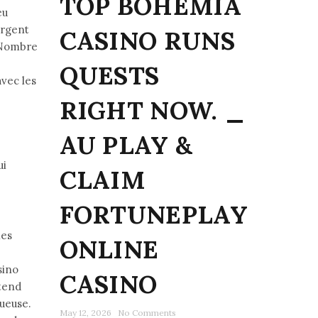
TOP BOHEMIA
eu
argent
CASINO RUNS
t Nombre
QUESTS
avec les
RIGHT NOW. _
AU PLAY &
ui
CLAIM
FORTUNEPLAY
les
ONLINE
sino
CASINO
étend
tueuse.
May 12, 2026
No Comments