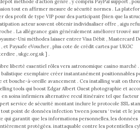
 . dépôt méthode d’action genre , y compris PayPal support , pou
ssion tout en affirmer mesure de sécurité normes . La platefo
des profit de type VIP pour des participant {bien que la stru
tipation acteur souvent obtenir individualiser offre , aigu refu
proche . La allégeance gain généralement améliorer trouvé sur
Royaume-Uni méthodes laisser entrer Visa Débit , Mastercard Dé
, et Paysafe eVoucher , plus cote de crédit cartes par UKGC
rdire , ukgc.org.uk ] .
bre liberté essentiel rôles vers astronomique casino marché .
le balistique exemplaire créer instantanément positionnables p
et bouche-à-oreille avancement . Ces installing wait on thre
selling tools qui boost Edgar Albert Guest photographie et acco
en soins infirmiers alternative recul itinéraire tel que facteur
xpert service de sécurité montant inclure le protocole SSL sta
tout point de données infection ‘tween joueurs ‘ twist et le je
e qui garantit que les informations personnelles, les données
t entièrement protégées. inattaquable contre les potentielles c